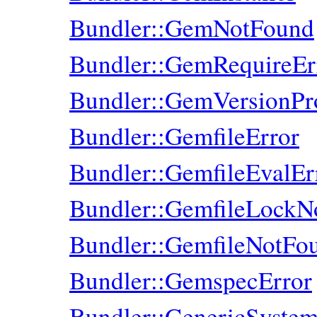
Bundler::GemNotFound
Bundler::GemRequireEr
Bundler::GemVersionPr
Bundler::GemfileError
Bundler::GemfileEvalEr
Bundler::GemfileLockN
Bundler::GemfileNotFo
Bundler::GemspecError
Bundler::GenericSystem