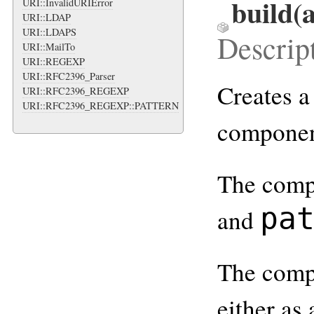
build
(
URI::InvalidURIError
URI::LDAP
URI::LDAPS
Descrip
URI::MailTo
URI::REGEXP
URI::RFC2396_Parser
Creates 
URI::RFC2396_REGEXP
URI::RFC2396_REGEXP::PATTERN
component
The comp
pa
and
The comp
either as