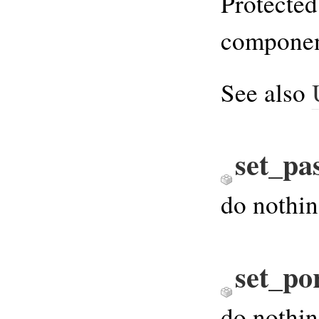
Protected 
compone
See also
set_pa
do nothi
set_po
do nothi