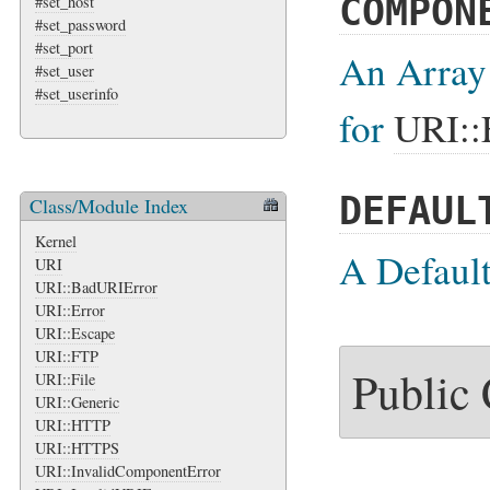
COMPON
#set_host
#set_password
#set_port
An Array 
#set_user
#set_userinfo
for
URI::
DEFAUL
Class/Module Index
Kernel
A Default
URI
URI::BadURIError
URI::Error
URI::Escape
URI::FTP
Public
URI::File
URI::Generic
URI::HTTP
URI::HTTPS
URI::InvalidComponentError