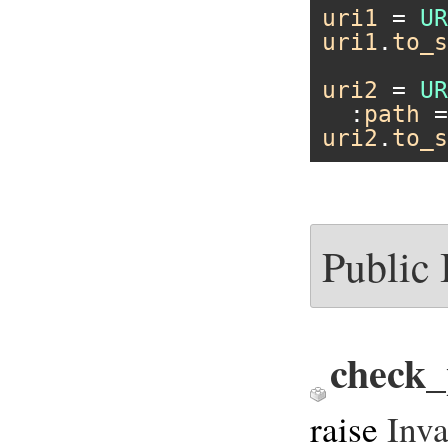
uri1
 = 
UR
uri1
.
to_s
uri2
 = 
UR
  :
path
 =
uri2
.
to_s
Public
check
raise
Inv