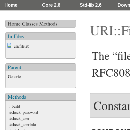
Home
Core 2.6
Std-lib 2.6
Down
Home
Classes
Methods
URI::F
In Files
uri/file.rb
The “fi
Parent
RFC808
Generic
Methods
Consta
::build
#check_password
#check_user
#check_userinfo