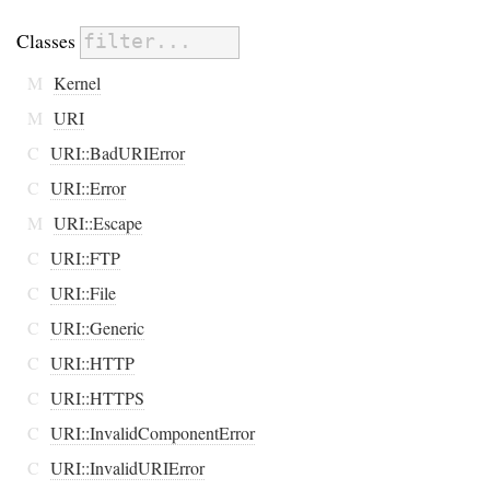
Classes
M
Kernel
M
URI
C
URI::BadURIError
C
URI::Error
M
URI::Escape
C
URI::FTP
C
URI::File
C
URI::Generic
C
URI::HTTP
C
URI::HTTPS
C
URI::InvalidComponentError
C
URI::InvalidURIError