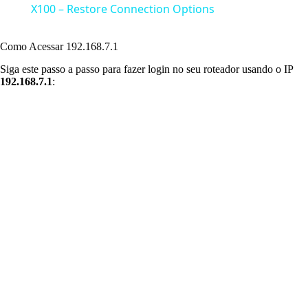
a
X100 – Restore Connection Options
y
Como Acessar 192.168.7.1
Siga este passo a passo para fazer login no seu roteador usando o IP
192.168.7.1
:
V
i
d
e
o