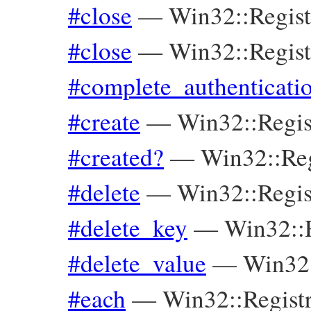
#close
—
Win32::Regist
#close
—
Win32::Regist
#complete_authenticati
#create
—
Win32::Regis
#created?
—
Win32::Reg
#delete
—
Win32::Regis
#delete_key
—
Win32::
#delete_value
—
Win32:
#each
—
Win32::Regist